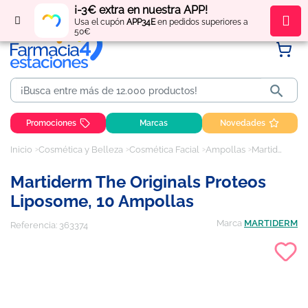
¡-3€ extra en nuestra APP!
Regístrate
y obtén
puntos
por tus compras
Usa el cupón
APP34E
en pedidos superiores a
50€

Promociones
Marcas
Novedades
Inicio
Cosmética y Belleza
Cosmética Facial
Ampollas
Martiderm The Originals Proteos Liposome, 10 ampollas
Martiderm The Originals Proteos
Liposome, 10 Ampollas
Marca
MARTIDERM
Referencia:
363374