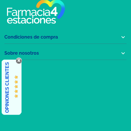

Condiciones de compra

Sobre nosotros
OPINIONES CLIENTES