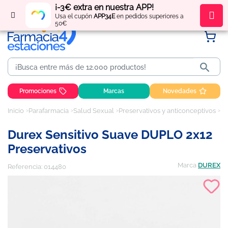
¡-3€ extra en nuestra APP!
Regístrate
y obtén
puntos
por tus compras
Usa el cupón
APP34E
en pedidos superiores a
50€

Promociones
Marcas
Novedades
Inicio
Parafarmacia
Salud Sexual
Preservativos y anticonceptivos
Du
Durex Sensitivo Suave DUPLO 2x12
Preservativos
Marca
DUREX
Referencia:
014480