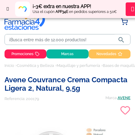
Regístrate
y obtén
puntos
por tus compras
¡-3€ extra en nuestra APP!
Usa el cupón
APP34E
en pedidos superiores a 50€

Promociones
Marcas
Novedades
Inicio
Cosmética y Belleza
Maquillaje y perfumería
Bases de maquill
Avene Couvrance Crema Compacta
Ligera 2, Natural, 9,5g
Marca
AVENE
Referencia:
200179