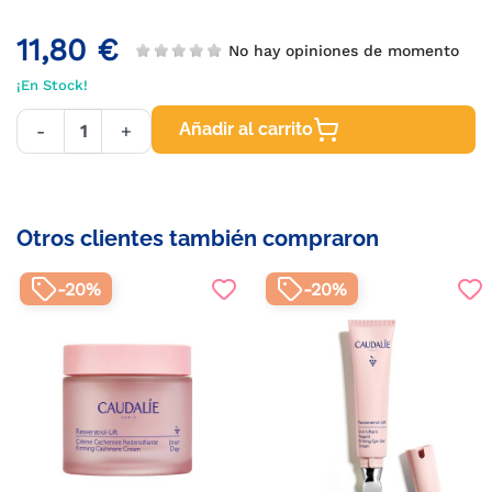
11,80 €
No hay opiniones de momento
¡En Stock!
Añadir al carrito
-
+
Otros clientes también compraron
-20%
-20%