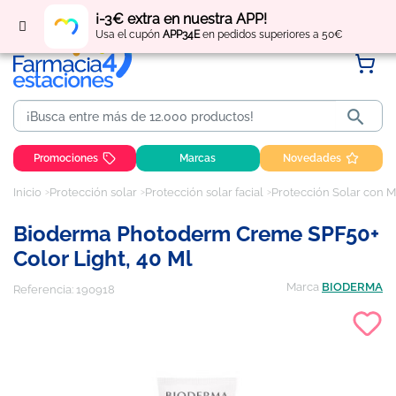
Regístrate
y obtén
puntos
por tus compras
¡-3€ extra en nuestra APP!
Usa el cupón
APP34E
en pedidos superiores a 50€

Promociones
Marcas
Novedades
Inicio
Protección solar
Protección solar facial
Protección Solar con M
Bioderma Photoderm Creme SPF50+
Color Light, 40 Ml
Marca
BIODERMA
Referencia:
190918