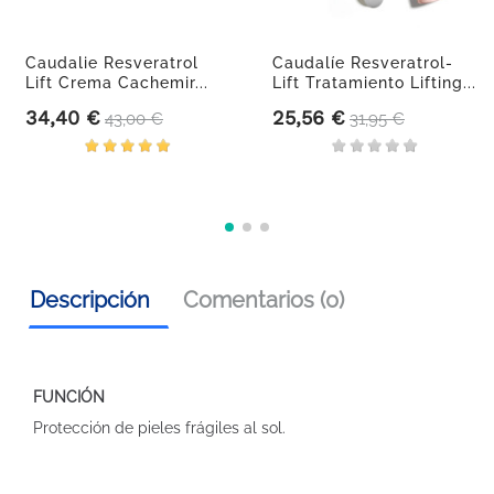
Caudalie Resveratrol
Caudalíe Resveratrol-
Lift Crema Cachemir...
Lift Tratamiento Lifting...
34,40 €
25,56 €
Precio
Precio base
Precio
Precio base
43,00 €
31,95 €
Descripción
Comentarios (0)
FUNCIÓN
Protección de pieles frágiles al sol.