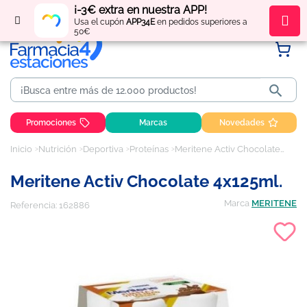
¡-3€ extra en nuestra APP!
Regístrate
y obtén
puntos
por tus compras
Usa el cupón
APP34E
en pedidos superiores a
50€

Promociones
Marcas
Novedades
Inicio
Nutrición
Deportiva
Proteínas
Meritene Activ Chocolate 4x125ml.
Meritene Activ Chocolate 4x125ml.
Marca
MERITENE
Referencia:
162886