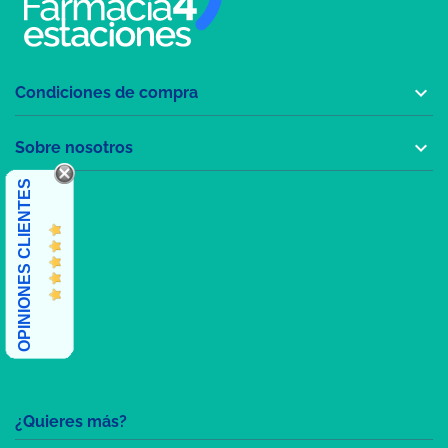

Condiciones de compra

Sobre nosotros
OPINIONES CLIENTES
¿Quieres más?