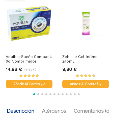
Aquilea Sueño Compact,
Zelesse Gel Intimo,
60 Comprimidos
250ml.
14,96 €
9,80 €
Precio
Precio base
Precio
19,95 €
Añadir Al Carrito
Añadir Al Carrito
Descripción
Alérgenos
Comentarios (0)