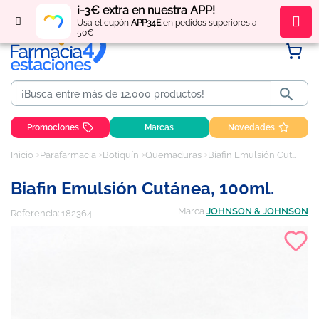
¡-3€ extra en nuestra APP!
Regístrate
y obtén
puntos
por tus compras
Usa el cupón
APP34E
en pedidos superiores a
50€

Promociones
Marcas
Novedades
Inicio
Parafarmacia
Botiquín
Quemaduras
Biafin Emulsión Cutánea, 100ml.
Biafin Emulsión Cutánea, 100ml.
Marca
JOHNSON & JOHNSON
Referencia:
182364