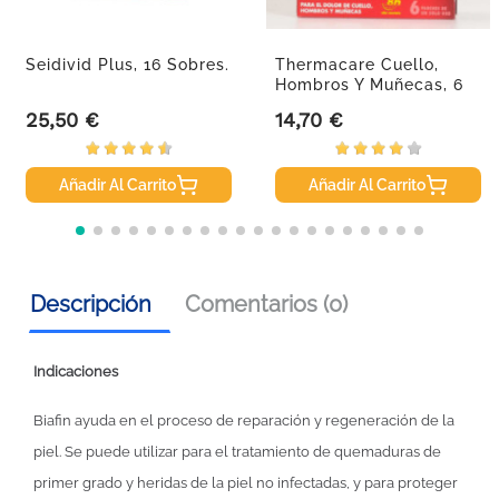
Seidivid Plus, 16 Sobres.
Thermacare Cuello,
Hombros Y Muñecas, 6
Parches.
25,50 €
14,70 €
Precio
Precio
Añadir Al Carrito
Añadir Al Carrito
Descripción
Comentarios (0)
Indicaciones
Biafin ayuda en el proceso de reparación y regeneración de la
piel. Se puede utilizar para el tratamiento de quemaduras de
primer grado y heridas de la piel no infectadas, y para proteger