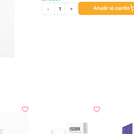
Añadir al carrito
-
+