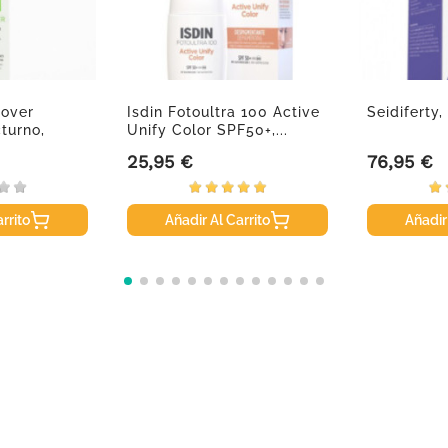
iover
Isdin Fotoultra 100 Active
Seidiferty
turno,
Unify Color SPF50+,...
25,95 €
76,95 €
Precio
Precio
rrito
Añadir Al Carrito
Añadir