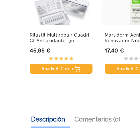
 Fusion
Rilastil Multirepair Cuadri
Martiderm Acn
...
Gf Antioxidante, 30...
Renovador Noc
40ml.
45,95 €
17,40 €
Precio
Precio
Añadir Al Carrito
Añadir Al Ca
Descripción
Comentarios (0)