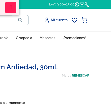
L–V: 9:00–15:00

Mi cuenta
erapia
Ortopedia
Mascotas
¡Promociones!
m Antiedad, 30ml.
Marca
REMESCAR
nes de momento