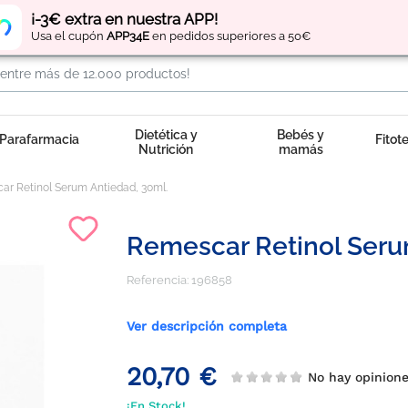
Regístrate
y obtén
puntos
por tus compras
¡-3€ extra en nuestra APP!
Usa el cupón
APP34E
en pedidos superiores a 50€
Dietética y
Bebés y
Parafarmacia
Fitot
Nutrición
mamás
r Retinol Serum Antiedad, 30ml.
Remescar Retinol Seru
Referencia:
196858
Ver descripción completa
20,70 €
No hay opinio
¡En Stock!