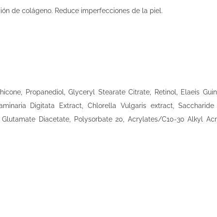
cción de colágeno. Reduce imperfecciones de la piel.
thicone, Propanediol, Glyceryl Stearate Citrate, Retinol, Elaeis 
Laminaria Digitata Extract, Chlorella Vulgaris extract, Sacchari
m Glutamate Diacetate, Polysorbate 20, Acrylates/C10-30 Alkyl Acr