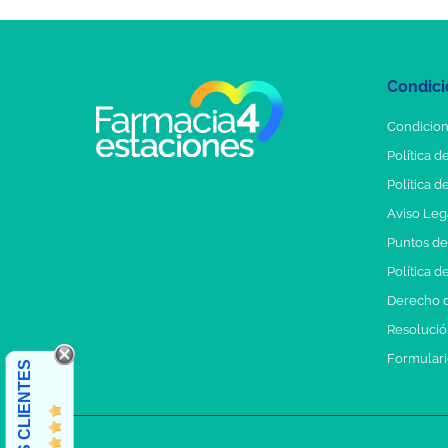
Condici
Condicion
Política d
Política d
Aviso Leg
Puntos d
Política d
Derecho d
Resolución
Formulari
OPINIONES CLIENTES