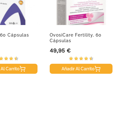
, 60 Cápsulas
OvosiCare Fertility, 60
Genov
Cápsulas
Retino
49,95 €
28,95
Precio
Precio
 Al Carrito
Añadir Al Carrito
A