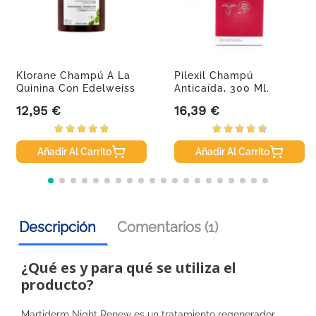
Klorane Champú A La
Pilexil Champú
Quinina Con Edelweiss
Anticaída, 300 Ml.
BIO,...
12,95 €
16,39 €
Precio
Precio
Añadir Al Carrito
Añadir Al Carrito
Descripción
Comentarios (1)
¿Qué es y para qué se utiliza el
producto?
Martiderm Night Renew es un tratamiento regenerador