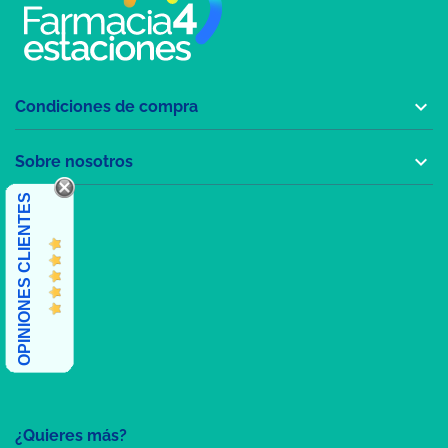

Condiciones de compra

Sobre nosotros
OPINIONES CLIENTES
¿Quieres más?