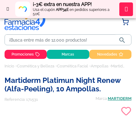
¡-3€ extra en nuestra APP!
Regístrate
y obtén
puntos
por tus compras
Usa el cupón
APP34E
en pedidos superiores a
50€

Promociones
Marcas
Novedades
Inicio
Cosmética y Belleza
Cosmética Facial
Ampollas
Martiderm Platimun Night Renew (Alfa-peeling), 10 Ampollas.
Martiderm Platimun Night Renew
(Alfa-Peeling), 10 Ampollas.
Marca
MARTIDERM
Referencia:
171531