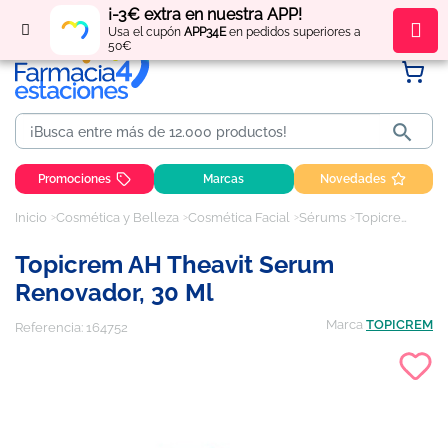
¡-3€ extra en nuestra APP!
Regístrate
y obtén
puntos
por tus compras
Usa el cupón
APP34E
en pedidos superiores a
50€

Promociones
Marcas
Novedades
Inicio
Cosmética y Belleza
Cosmética Facial
Sérums
Topicrem AH Theavit serum renovador, 30 ml
Topicrem AH Theavit Serum
Renovador, 30 Ml
Marca
TOPICREM
Referencia:
164752