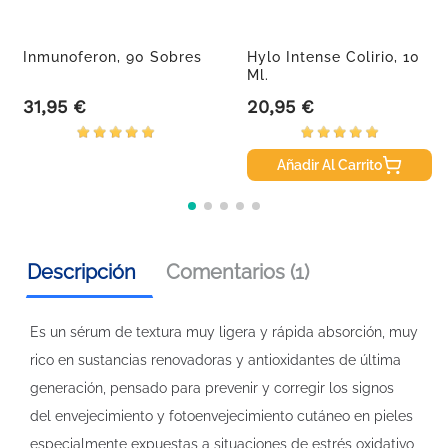
Inmunoferon, 90 Sobres
Hylo Intense Colirio, 10
Ml.
31,95 €
20,95 €
Precio
Precio
Añadir Al Carrito
Descripción
Comentarios (1)
Es un sérum de textura muy ligera y rápida absorción, muy
rico en sustancias renovadoras y antioxidantes de última
generación, pensado para prevenir y corregir los signos
del envejecimiento y fotoenvejecimiento cutáneo en pieles
especialmente expuestas a situaciones de estrés oxidativo