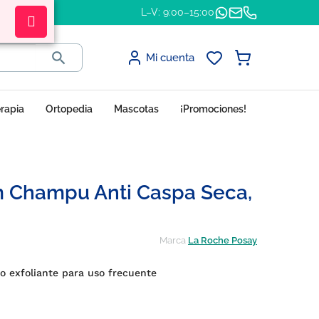
L–V: 9:00–15:00

Mi cuenta
erapia
Ortopedia
Mascotas
¡Promociones!
m Champu Anti Caspa Seca,
Marca
La Roche Posay
o exfoliante para uso frecuente