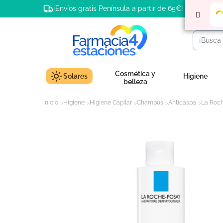
¡Envíos gratis Península a partir de 65€!
Cosmética y
Solares
Higiene
belleza
Inicio
Higiene
Higiene Capilar
Champús
Anticaspa
La Roch