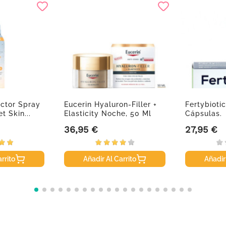
ector Spray
Eucerin Hyaluron-Filler +
Fertybioti
t Skin...
Elasticity Noche, 50 Ml
Cápsulas.
36,95 €
27,95 €
Precio
Precio
rrito
Añadir Al Carrito
Añadir