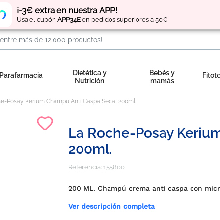
Regístrate
y obtén
puntos
por tus compras
¡-3€ extra en nuestra APP!
Usa el cupón
APP34E
en pedidos superiores a 50€
Dietética y
Bebés y
Parafarmacia
Fitot
Nutrición
mamás
e-Posay Kerium Champu Anti Caspa Seca, 200ml.
La Roche-Posay Keriu
200ml.
Referencia:
155800
200 ML. Champú crema anti caspa con micr
Ver descripción completa