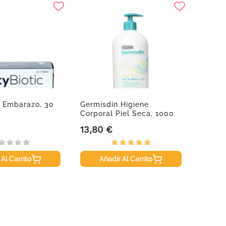
c Embarazo, 30
Germisdin Higiene
Ducra
Corporal Piel Seca, 1000
Caída 
Ml
13,80 €
15,95
Precio
Precio
 Al Carrito
Añadir Al Carrito
A