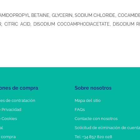
MIDOPROPYL BETAINE, GLYCERIN, SODIUM CHLORIDE, COCAMIDE 
ER, CITRIC ACID, DISODIUM COCOAMPHODIACETATE, DISODIUM 
ones de compra
Sobre nosotros
es de contratación
Mapa del sitio
e Privacidad
FAQs
e Cookies
Contacte con nosotros
al
Solicitud de eliminación de cuent
e compra
Tel: +34 857 820 028