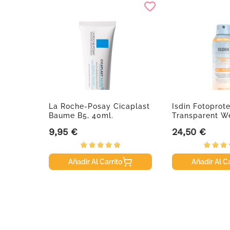
La Roche-Posay Cicaplast
Isdin Fotoprot
Baume B5, 40ml.
Transparent We
9,95 €
24,50 €
Precio
Precio
Añadir Al Carrito
Añadir Al Ca