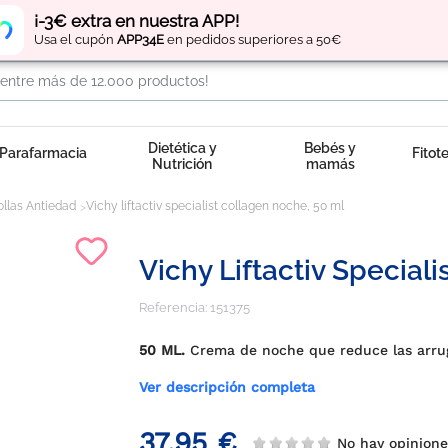
Regístrate
y obtén
puntos
por tus compras
¡-3€ extra en nuestra APP!
Usa el cupón
APP34E
en pedidos superiores a 50€
Dietética y
Bebés y
Parafarmacia
Fitot
Nutrición
mamás
llas Antiedad
Vichy liftactiv specialist collagen noche, 50 ml
Vichy Liftactiv Special
Referencia:
151375
50 ML.
Crema de noche que reduce las arruga
Ver descripción completa
37,95 €
No hay opinion