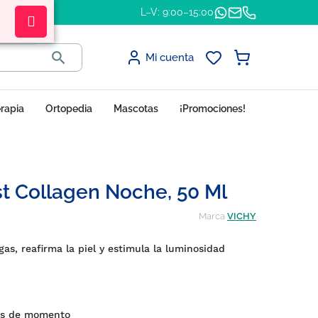
L–V: 9:00–15:00

Mi cuenta
erapia
Ortopedia
Mascotas
¡Promociones!
ist Collagen Noche, 50 Ml
Marca
VICHY
s, reafirma la piel y estimula la luminosidad
es de momento