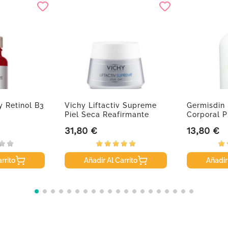
 Retinol B3
Vichy Liftactiv Supreme
Germisdin 
Piel Seca Reafirmante
Corporal P
50ml
Ml
31,80 €
13,80 €
Precio
Precio
rrito
Añadir Al Carrito
Añadir