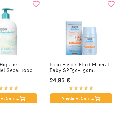
Higiene
Isdin Fusion Fluid Mineral
Fotopr
iel Seca, 1000
Baby SPF50+. 50ml
Pediat
24,95 €
24,95
Precio
Precio
 Al Carrito
Añadir Al Carrito
A