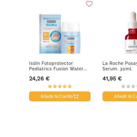
Isdin Fotoprotector
La Roche Posay
Pediatrics Fusion Water...
Serum, 30ml.
24,26 €
41,95 €
Precio
Precio
Añadir Al Carrito
Añadir Al Ca