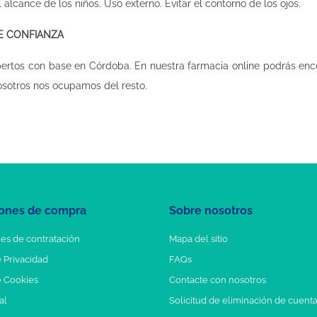
alcance de los niños. Uso externo. Evitar el contorno de los ojos.
DE CONFIANZA
pertos con base en Córdoba. En nuestra
farmacia online
podrás enco
osotros nos ocupamos del resto.
ones de compra
Sobre nosotros
es de contratación
Mapa del sitio
e Privacidad
FAQs
e Cookies
Contacte con nosotros
al
Solicitud de eliminación de cuent