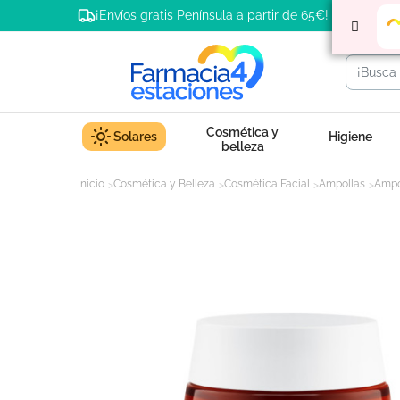
¡Envíos gratis Península a partir de 65€!
Cosmética y
Solares
Higiene
belleza
Inicio
Cosmética y Belleza
Cosmética Facial
Ampollas
Ampo