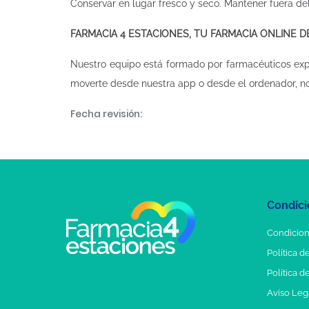
Conservar en lugar fresco y seco. Mantener fuera del 
FARMACIA 4 ESTACIONES, TU FARMACIA ONLINE 
Nuestro equipo está formado por farmacéuticos ex
moverte desde nuestra app o desde el ordenador, n
Fecha revisión:
Condici
Condicion
Política d
Política d
Aviso Leg