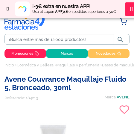
Regístrate
y obtén
puntos
por tus compras
¡-3€ extra en nuestra APP!
Usa el cupón
APP34E
en pedidos superiores a 50€

Promociones
Marcas
Novedades
Inicio
Cosmética y Belleza
Maquillaje y perfumería
Bases de maquill
Avene Couvrance Maquillaje Fluido
5, Bronceado, 30ml
Marca
AVENE
Referencia:
184213