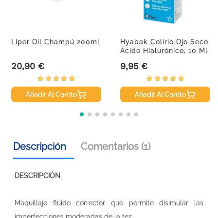
Liper Oil Champú 200ml
Hyabak Colirio Ojo Seco
Ácido Hialurónico, 10 Ml
20,90 €
9,95 €
Precio
Precio
Añadir Al Carrito
Añadir Al Carrito
Descripción
Comentarios (1)
DESCRIPCIÓN
Maquillaje fluido corrector que permite disimular las
imperfecciones moderadas de la tez.