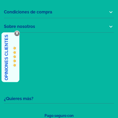

Condiciones de compra

Sobre nosotros
OPINIONES CLIENTES
¿Quieres más?
Pago seguro con