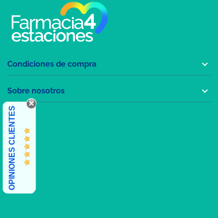

Condiciones de compra

Sobre nosotros
OPINIONES CLIENTES