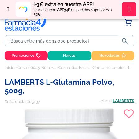
¡-3€ extra en nuestra APP!
Regístrate
y obtén
puntos
por tus compras
Usa el cupón
APP34E
en pedidos superiores a
50€

Promociones
Marcas
Novedades
Inicio
Cosmética y Belleza
Cosmética Facial
Contorno de ojos
LAMBERTS L-Glutamina Polvo, 500g,
LAMBERTS L-Glutamina Polvo,
500g,
Marca
LAMBERTS
Referencia:
005137