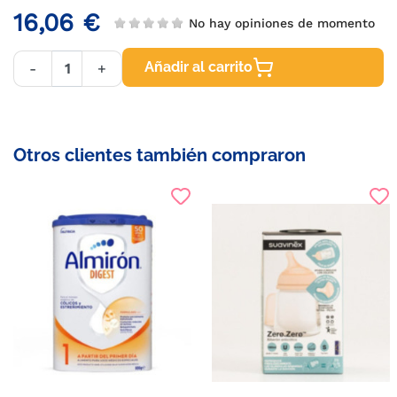
16,06 €
No hay opiniones de momento
Añadir al carrito
-
+
Otros clientes también compraron