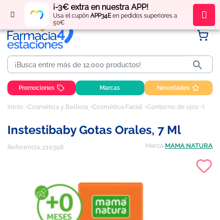
¡-3€ extra en nuestra APP!
Regístrate
y obtén
puntos
por tus compras
Usa el cupón
APP34E
en pedidos superiores a
50€

Promociones
Marcas
Novedades
Inicio
Cosmética y Belleza
Cosmética Facial
Contorno de ojos
Instestibaby Gotas Orales, 7 ml
Instestibaby Gotas Orales, 7 Ml
Marca
MAMA NATURA
Referencia:
210398