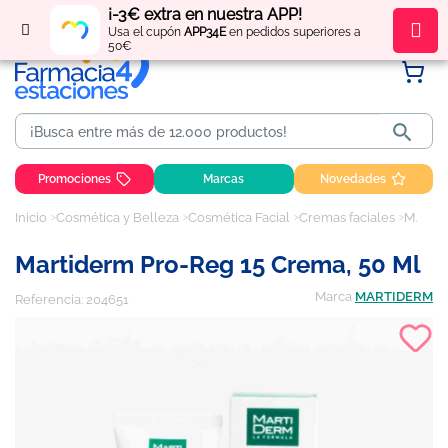
¡-3€ extra en nuestra APP!
Regístrate
y obtén
puntos
por tus compras
Usa el cupón
APP34E
en pedidos superiores a
50€

Promociones
Marcas
Novedades
Inicio
Cosmética y Belleza
Cosmética Facial
Cremas faciales
Martiderm Pro-Reg 15 Crema, 50 ml
Martiderm Pro-Reg 15 Crema, 50 Ml
Marca
MARTIDERM
Referencia:
204651