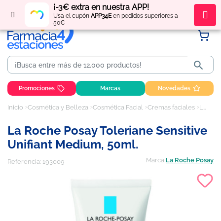
¡-3€ extra en nuestra APP!
Regístrate
y obtén
puntos
por tus compras
Usa el cupón
APP34E
en pedidos superiores a
50€

Promociones
Marcas
Novedades
Inicio
Cosmética y Belleza
Cosmética Facial
Cremas faciales
La Roche Posay Toleriane Sensitive Unifiant Medium, 50ml.
La Roche Posay Toleriane Sensitive
Unifiant Medium, 50ml.
Marca
La Roche Posay
Referencia:
193009