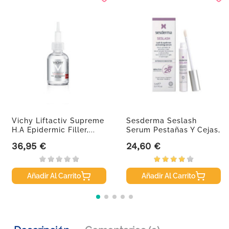
Vichy Liftactiv Supreme
Sesderma Seslash
H.A Epidermic Filler,...
Serum Pestañas Y Cejas,
5 Ml
36,95 €
24,60 €
Precio
Precio
Añadir Al Carrito
Añadir Al Carrito