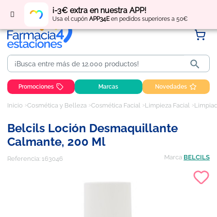
Regístrate
y obtén
puntos
por tus compras
¡-3€ extra en nuestra APP!
Usa el cupón
APP34E
en pedidos superiores a 50€

Promociones
Marcas
Novedades
Inicio
Cosmética y Belleza
Cosmética Facial
Limpieza Facial
Limpiad
Belcils Loción Desmaquillante
Calmante, 200 Ml
Marca
BELCILS
Referencia:
163046