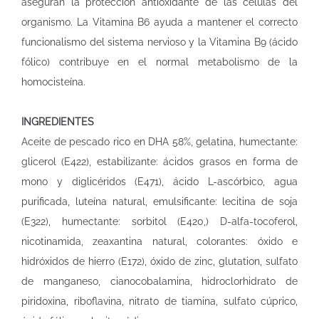
aseguran la protección antioxidante de las células del
organismo. La Vitamina B6 ayuda a mantener el correcto
funcionalismo del sistema nervioso y la Vitamina B9 (ácido
fólico) contribuye en el normal metabolismo de la
homocisteína.
INGREDIENTES
Aceite de pescado rico en DHA 58%, gelatina, humectante:
glicerol (E422), estabilizante: ácidos grasos en forma de
mono y diglicéridos (E471), ácido L-ascórbico, agua
purificada, luteína natural, emulsificante: lecitina de soja
(E322), humectante: sorbitol (E420,) D-alfa-tocoferol,
nicotinamida, zeaxantina natural, colorantes: óxido e
hidróxidos de hierro (E172), óxido de zinc, glutation, sulfato
de manganeso, cianocobalamina, hidroclorhidrato de
piridoxina, riboflavina, nitrato de tiamina, sulfato cúprico,