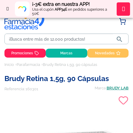
¡-3€ extra en nuestra APP!
Regístrate
y obtén
puntos
por tus compras
Usa el cupón
APP34E
en pedidos superiores a
50€

Promociones
Marcas
Novedades
Inicio
Parafarmacia
Brudy Retina 1,5g, 90 cápsulas
Brudy Retina 1,5g, 90 Cápsulas
Marca
BRUDY LAB
Referencia:
160301