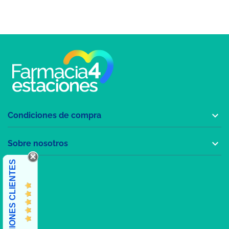

Condiciones de compra

Sobre nosotros
OPINIONES CLIENTES