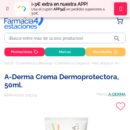
¡-3€ extra en nuestra APP!
Regístrate
y obtén
puntos
por tus compras
Usa el cupón
APP34E
en pedidos superiores a
50€

Promociones
Marcas
Novedades
Inicio
Cosmética y Belleza
Cosmética Corporal
Piel atópica
A-Derma Crema Dermoprotectora, 50ml.
A-Derma Crema Dermoprotectora,
50ml.
Marca
A-DERMA
Referencia:
305714