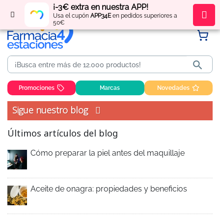
¡-3€ extra en nuestra APP!
Regístrate
y obtén
puntos
por tus compras
Usa el cupón
APP34E
en pedidos superiores a
50€

Promociones
Marcas
Novedades
Sigue nuestro blog
Últimos artículos del blog
Cómo preparar la piel antes del maquillaje
Aceite de onagra: propiedades y beneficios