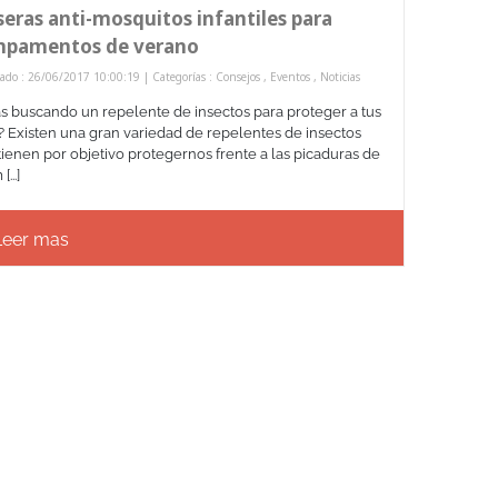
seras anti-mosquitos infantiles para
pamentos de verano
ado : 26/06/2017 10:00:19 | Categorías :
Consejos
,
Eventos
,
Noticias
ás buscando un repelente de insectos para proteger a tus
s? Existen una gran variedad de repelentes de insectos
tienen por objetivo protegernos frente a las picaduras de
[...]
eer mas