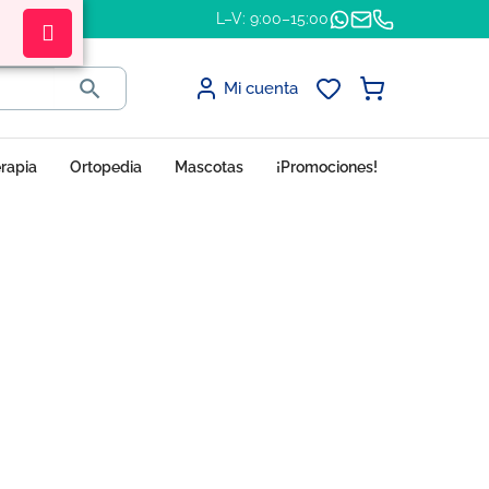
L–V: 9:00–15:00

Mi cuenta
erapia
Ortopedia
Mascotas
¡Promociones!