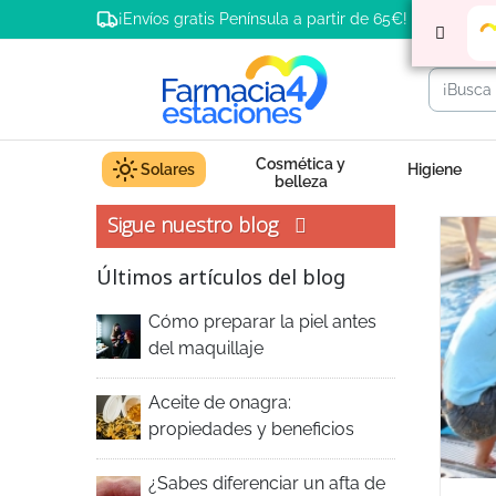
¡Envíos gratis Península a partir de 65€!
Cosmética y
Solares
Higiene
belleza
Sigue nuestro blog
Últimos artículos del blog
Cómo preparar la piel antes
del maquillaje
Aceite de onagra:
propiedades y beneficios
¿Sabes diferenciar un afta de