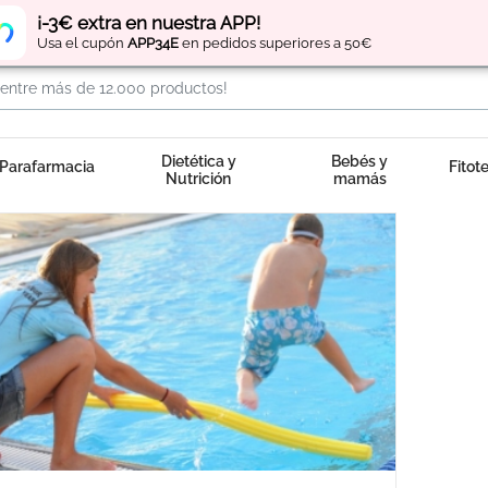
Regístrate
y obtén
puntos
por tus compras
¡-3€ extra en nuestra APP!
Usa el cupón
APP34E
en pedidos superiores a 50€
Dietética y
Bebés y
Parafarmacia
Fitot
Nutrición
mamás