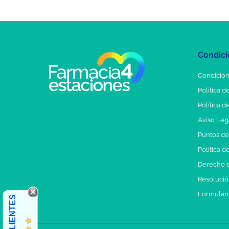
Condici
Condicion
Política d
Política d
Aviso Leg
Puntos d
Política d
Derecho d
Resolución
Formulari