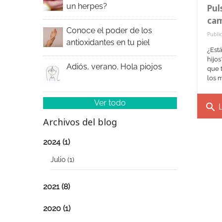
un herpes?
Pul
cam
Conoce el poder de los
Public
antioxidantes en tu piel
¿Est
hijo
Adiós, verano. Hola piojos
que 
los m 
Ver todo
search
L
Archivos del blog
2024
(1)
Julio
(1)
2021
(8)
2020
(1)