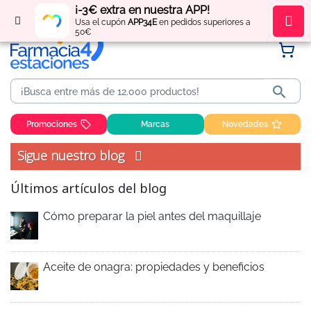
¡-3€ extra en nuestra APP!
Regístrate
y obtén
puntos
por tus compras
Usa el cupón
APP34E
en pedidos superiores a
50€

Promociones
Marcas
Novedades
Sigue nuestro blog
Últimos artículos del blog
Cómo preparar la piel antes del maquillaje
Aceite de onagra: propiedades y beneficios