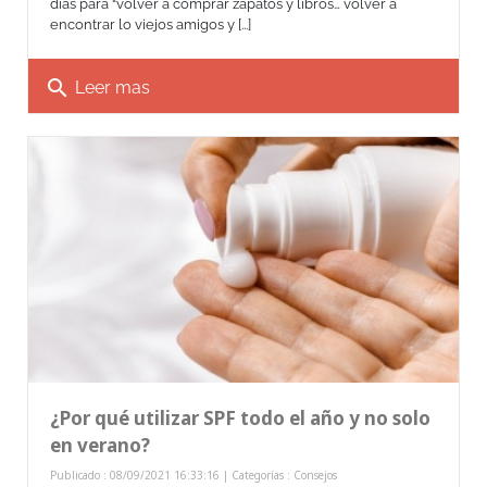
días para “volver a comprar zapatos y libros… volver a
encontrar lo viejos amigos y [...]
search
Leer mas
¿Por qué utilizar SPF todo el año y no solo
en verano?
Publicado : 08/09/2021 16:33:16 | Categorías :
Consejos