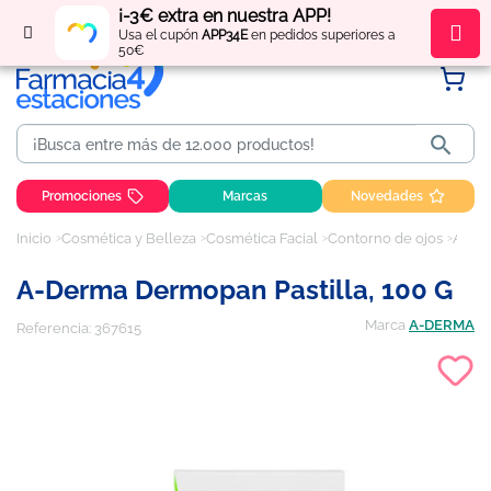
¡-3€ extra en nuestra APP!
Regístrate
y obtén
puntos
por tus compras
Usa el cupón
APP34E
en pedidos superiores a
50€

Promociones
Marcas
Novedades
Inicio
Cosmética y Belleza
Cosmética Facial
Contorno de ojos
A-Derma Dermopan pastilla, 100 g
A-Derma Dermopan Pastilla, 100 G
Marca
A-DERMA
Referencia:
367615