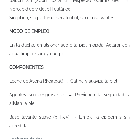
"Jabón sin jabón" para un respecto óptimo del film
hidrolipídico y del pH cutáneo
Sin jabón, sin perfume, sin alcohol, sin conservantes
MODO DE EMPLEO
En la ducha, emulsionar sobre la piel mojada. Aclarar con
agua limpia. Cara y cuerpo.
COMPONENTES
Leche de Avena Rhealba® → Calma y suaviza la piel
Agentes sobreengrasantes → Previenen la sequedad y
alivian la piel
Base lavante suave (pH=5.5) → Limpia la epidermis sin
agredirla