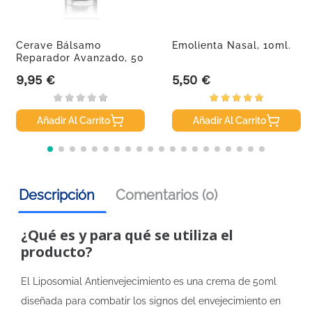
Cerave Bálsamo
Emolienta Nasal, 10ml.
Reparador Avanzado, 50
Ml
9,95 €
5,50 €
Precio
Precio
Añadir Al Carrito
Añadir Al Carrito
Descripción
Comentarios (0)
¿Qué es y para qué se utiliza el
producto?
El Liposomial Antienvejecimiento es una crema de 50ml
diseñada para combatir los signos del envejecimiento en