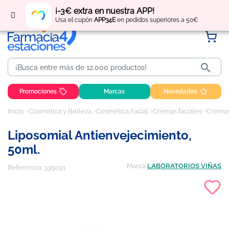
Regístrate
y obtén
puntos
por tus compras
¡-3€ extra en nuestra APP!
Usa el cupón
APP34E
en pedidos superiores a 50€

Promociones
Marcas
Novedades
Inicio
Cosmética y Belleza
Cosmética Facial
Cremas faciales
Cremas
Liposomial Antienvejecimiento,
50ml.
Marca
LABORATORIOS VIÑAS
Referencia:
335091