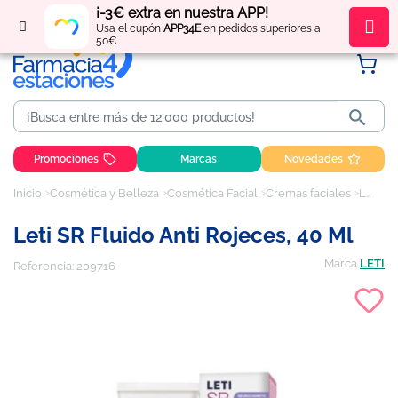
¡-3€ extra en nuestra APP!
Regístrate
y obtén
puntos
por tus compras
Usa el cupón
APP34E
en pedidos superiores a
50€

Promociones
Marcas
Novedades
Inicio
Cosmética y Belleza
Cosmética Facial
Cremas faciales
Leti SR fluido anti rojeces, 40 ml
Leti SR Fluido Anti Rojeces, 40 Ml
Marca
LETI
Referencia:
209716