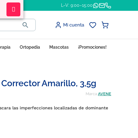
L–V: 9:00–15:00

Mi cuenta
erapia
Ortopedia
Mascotas
¡Promociones!
Corrector Amarillo, 3,5g
Marca
AVENE
scara las imperfecciones localizadas de dominante