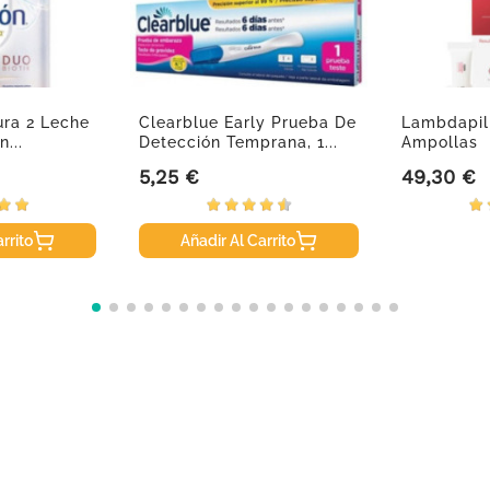
ura 2 Leche
Clearblue Early Prueba De
Lambdapil 
...
Detección Temprana, 1...
Ampollas
5,25 €
49,30 €
Precio
Precio
rrito
Añadir Al Carrito