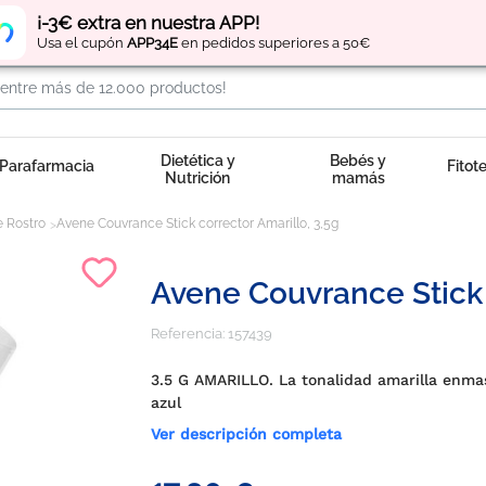
Regístrate
y obtén
puntos
por tus compras
¡-3€ extra en nuestra APP!
Usa el cupón
APP34E
en pedidos superiores a 50€
Dietética y
Bebés y
Parafarmacia
Fitot
Nutrición
mamás
e Rostro
Avene Couvrance Stick corrector Amarillo, 3,5g
Avene Couvrance Stick 
Referencia:
157439
3.5 G AMARILLO. La tonalidad amarilla enma
azul
Ver descripción completa