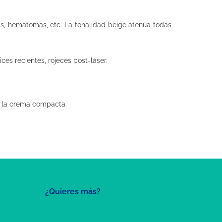
as, hematomas, etc. La tonalidad beige atenúa todas
es recientes, rojeces post-láser.
 o la crema compacta.
¿Quieres más?