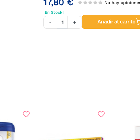
17,80 €
No hay opinion
¡En Stock!
Añadir al carrito
-
+