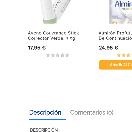
Crema
Avene Couvrance Stick
Almirón Profut
..
Corrector Verde, 3,5g
De Continuación
17,95 €
24,95 €
Precio
Precio
Añadir Al Ca
Descripción
Comentarios (0)
DESCRIPCIÓN