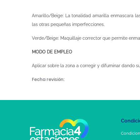
Amarillo/Beige: La tonalidad amarilla enmascara la
las otras pequeñas imperfecciones.
Verde/Beige: Maquillaje corrector que permite enmasc
MODO DE EMPLEO
Aplicar sobre la zona a corregir y difuminar dando s
Fecha revisión:
Condici
Condicion