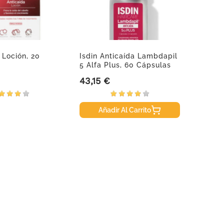
Loción, 20
Isdin Anticaída Lambdapil
Leti A
5 Alfa Plus, 60 Cápsulas
Ml
43,15 €
17,95
Precio
Precio
Añadir Al Carrito
A