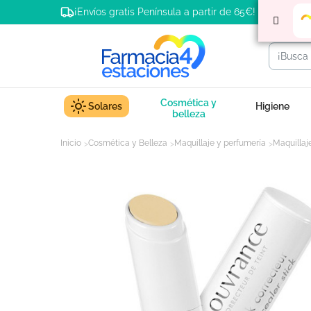
¡Envíos gratis Península a partir de 65€!
Cosmética y
Solares
Higiene
belleza
Inicio
Cosmética y Belleza
Maquillaje y perfumería
Maquillaj