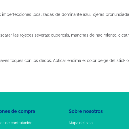
s imperfecciones localizadas de dominante azul: ojeras pronunciad
arar las rojeces severas: cuperosis, manchas de nacimiento, cicatric
uaves toques con los dedos. Aplicar encima el color beige del stick
ones de compra
Sobre nosotros
es de contratación
Mapa del sitio