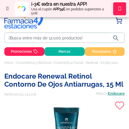
¡-3€ extra en nuestra APP!
Regístrate
y obtén
puntos
por tus compras
Usa el cupón
APP34E
en pedidos superiores a
50€

Promociones
Marcas
Novedades
Inicio
Cosmética y Belleza
Cosmética Facial
Retinal
Endocare Renewal Retinol contorno de ojos antiarrugas, 15 ml
Endocare Renewal Retinol
Contorno De Ojos Antiarrugas, 15 Ml
Marca
Endocare
Referencia:
211718