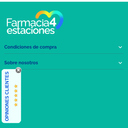

Condiciones de compra

Sobre nosotros
OPINIONES CLIENTES