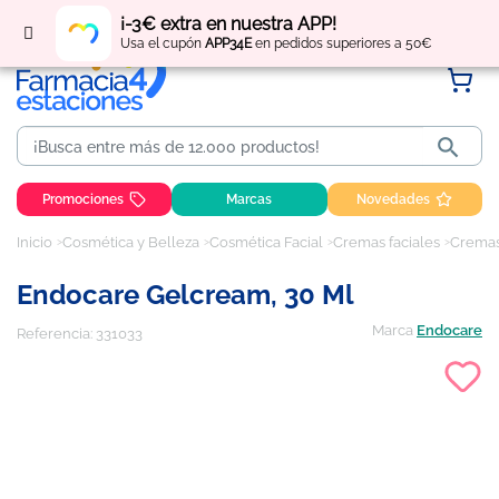
Regístrate
y obtén
puntos
por tus compras
¡-3€ extra en nuestra APP!
Usa el cupón
APP34E
en pedidos superiores a 50€

Promociones
Marcas
Novedades
Inicio
Cosmética y Belleza
Cosmética Facial
Cremas faciales
Cremas
Endocare Gelcream, 30 Ml
Marca
Endocare
Referencia:
331033