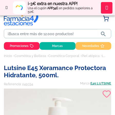
¡-3€ extra en nuestra APP!
Regístrate
y obtén
puntos
por tus compras
Usa el cupón
APP34E
en pedidos superiores a
50€

Promociones
Marcas
Novedades
Inicio
Cosmética y Belleza
Cosmética Corporal
Piel atópica
Lutsine E45 Xeramance Protectora Hidratante, 500ml.
Lutsine E45 Xeramance Protectora
Hidratante, 500ml.
Marca
E45 LUTSINE
Referencia:
249334