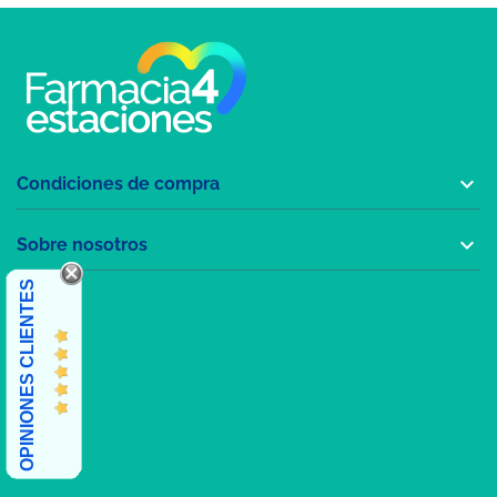

Condiciones de compra

Sobre nosotros
OPINIONES CLIENTES