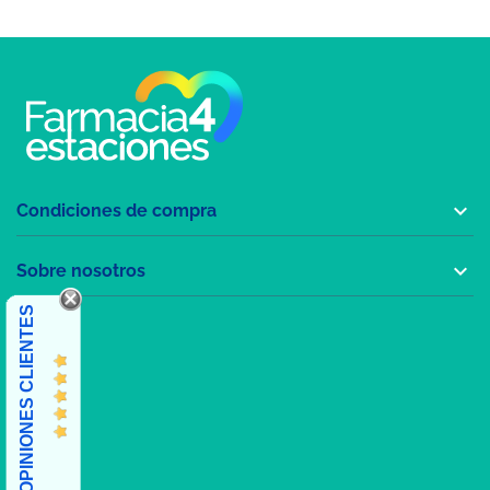

Condiciones de compra

Sobre nosotros
OPINIONES CLIENTES