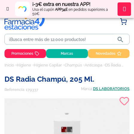
¡-3€ extra en nuestra APP!
Regístrate
y obtén
puntos
por tus compras
Usa el cupón
APP34E
en pedidos superiores a
50€

Promociones
Marcas
Novedades
Inicio
Higiene
Higiene Capilar
Champús
Anticaspa
DS Radia Champú, 205 ml.
DS Radia Champú, 205 Ml.
Marca
DS LABORATORIOS
Referencia:
179337