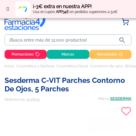
Regístrate
y obtén
puntos
por tus compras
¡-3€ extra en nuestra APP!
Usa el cupón
APP34E
en pedidos superiores a 50€

Promociones
Marcas
Novedades
Inicio
Cosmética y Belleza
Cosmética Facial
Contorno de ojos
Bolsa
Sesderma C-VIT Parches Contorno
De Ojos, 5 Parches
Marca
SESDERMA
Referencia:
329839