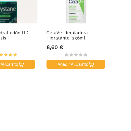
dratación UD,
CeraVe Limpiadora
Vitis 
sis
Hidratante, 236ml.
8,60 €
3,95 
Precio
Precio
 Al Carrito
Añadir Al Carrito
A