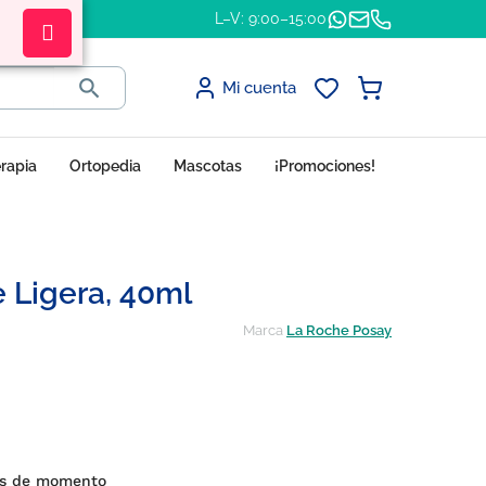
L–V: 9:00–15:00

Mi cuenta
erapia
Ortopedia
Mascotas
¡Promociones!
 Ligera, 40ml
Marca
La Roche Posay
nes de momento