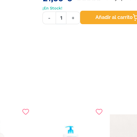
¡En Stock!
Añadir al carrito
-
+