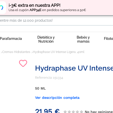
Regístrate
y obtén
puntos
por tus compras
¡-3€ extra en nuestra APP!
Usa el cupón
APP34E
en pedidos superiores a 50€
Dietética y
Bebés y
Parafarmacia
Fitot
Nutrición
mamás
Cremas Hidratantes
Hydraphase UV Intense Ligera, 40ml
Hydraphase UV Intense
Referencia:
151334
50 ML
Ver descripción completa
21,95 €
No hay opinio