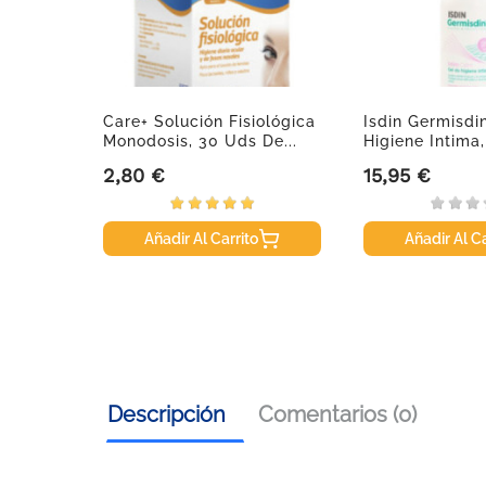
Care+ Solución Fisiológica
Isdin Germisdi
Monodosis, 30 Uds De...
Higiene Intima,
2,80 €
15,95 €
Precio
Precio
Añadir Al Carrito
Añadir Al Ca
Descripción
Comentarios (0)