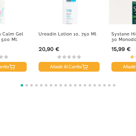
n Calm Gel
Ureadin Lotion 10, 750 Ml
Systane Hi
 500 Ml.
30 Monodo
20,90 €
15,99 €
Precio
Precio
rrito
Añadir Al Carrito
Añadir