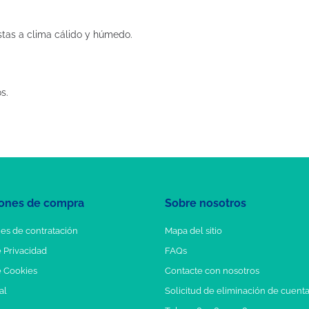
stas a clima cálido y húmedo.
s.
ones de compra
Sobre nosotros
es de contratación
Mapa del sitio
e Privacidad
FAQs
e Cookies
Contacte con nosotros
al
Solicitud de eliminación de cuent