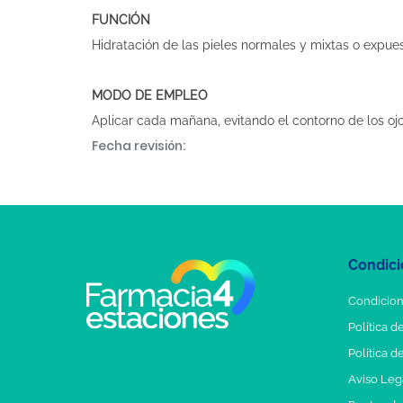
FUNCIÓN
Hidratación de las pieles normales y mixtas o expue
MODO DE EMPLEO
Aplicar cada mañana, evitando el contorno de los ojo
Fecha revisión:
Condici
Condicion
Política d
Política d
Aviso Leg