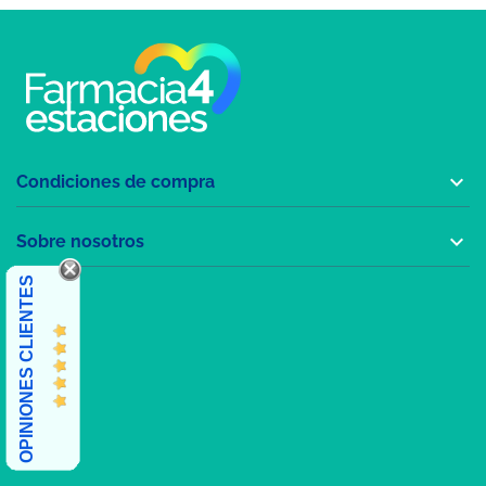

Condiciones de compra

Sobre nosotros
OPINIONES CLIENTES