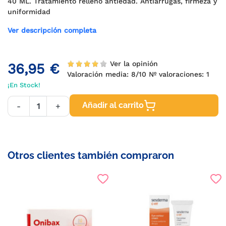
40 ML. Tratamiento relleno antiedad. Antiarrugas, firmeza y
uniformidad
Ver descripción completa
Ver la opinión
36,95 €
Valoración media:
8
/10 Nº valoraciones:
1
¡En Stock!
Añadir al carrito
-
+
Otros clientes también compraron