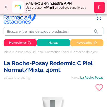
¡-3€ extra en nuestra APP!
Regístrate
y obtén
puntos
por tus compras
Usa el cupón
APP34E
en pedidos superiores a
50€

Promociones
Marcas
Novedades
Inicio
Cosmética y Belleza
Cosmética Facial
Contorno de ojos
La Roche-Posay Redermic C Piel Normal/Mixta, 40ml.
La Roche-Posay Redermic C Piel
Normal/Mixta, 40ml.
Marca
La Roche Posay
Referencia:
164047