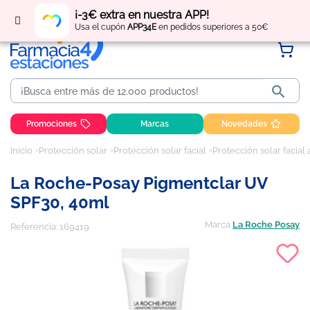
Regístrate
y obtén
puntos
por tus compras
¡-3€ extra en nuestra APP!
Usa el cupón
APP34E
en pedidos superiores a 50€

Promociones
Marcas
Novedades
Inicio
Protección solar
Protección solar facial
Protección solar facial
La Roche-Posay Pigmentclar UV
SPF30, 40ml
Marca
La Roche Posay
Referencia:
169419