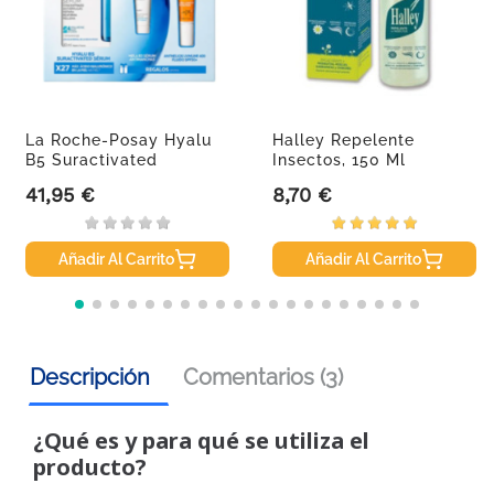
La Roche-Posay Hyalu
Halley Repelente
B5 Suractivated
Insectos, 150 Ml
Sérum,...
41,95 €
8,70 €
Precio
Precio
Añadir Al Carrito
Añadir Al Carrito
Descripción
Comentarios (3)
¿Qué es y para qué se utiliza el
producto?