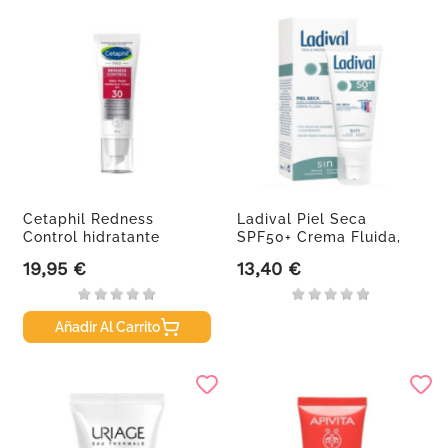
Cetaphil Redness
Ladival Piel Seca
Control hidratante
SPF50+ Crema Fluida,
facial...
50ml.
19,95 €
13,40 €
Precio
Precio
Añadir Al Carrito