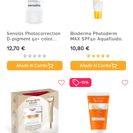
Sensilis Photocorrection
Bioderma Photoderm
D-pigment 50+ color,...
MAX SPF50 Aquafluido,
40ml.
12,70 €
10,80 €
Precio
Precio
Añadir Al Carrito
Añadir Al Carrito
-15%