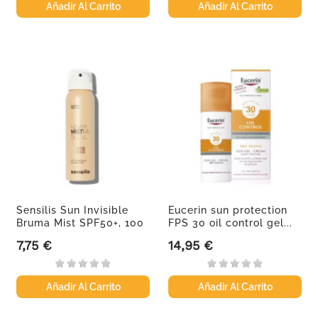
Añadir Al Carrito
Añadir Al Carrito
Sensilis Sun Invisible
Eucerin sun protection
Bruma Mist SPF50+, 100
FPS 30 oil control gel...
ml
7,75 €
14,95 €
Precio
Precio
Añadir Al Carrito
Añadir Al Carrito