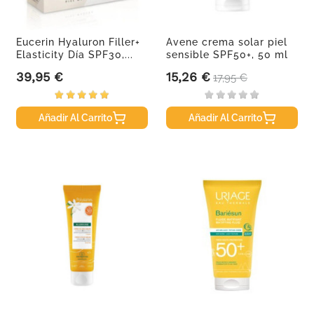
Eucerin Hyaluron Filler+
Avene crema solar piel
Elasticity Día SPF30,...
sensible SPF50+, 50 ml
39,95 €
15,26 €
Precio
Precio
Precio base
17,95 €
Añadir Al Carrito
Añadir Al Carrito