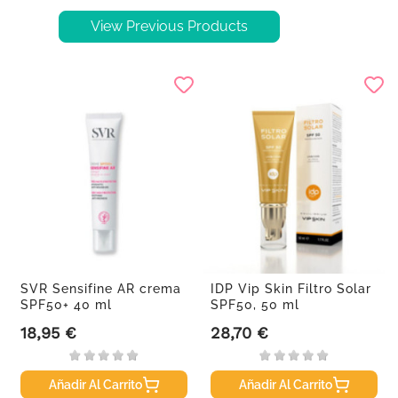
View Previous Products
SVR Sensifine AR crema
IDP Vip Skin Filtro Solar
SPF50+ 40 ml
SPF50, 50 ml
18,95 €
28,70 €
Precio
Precio
Añadir Al Carrito
Añadir Al Carrito