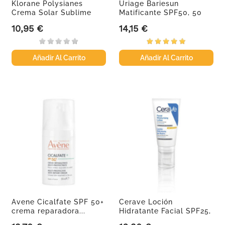
Klorane Polysianes
Uriage Bariesun
Crema Solar Sublime
Matificante SPF50, 50
Rostro...
ml
10,95 €
14,15 €
Precio
Precio
Añadir Al Carrito
Añadir Al Carrito
Avene Cicalfate SPF 50+
Cerave Loción
crema reparadora...
Hidratante Facial SPF25,
52ml.