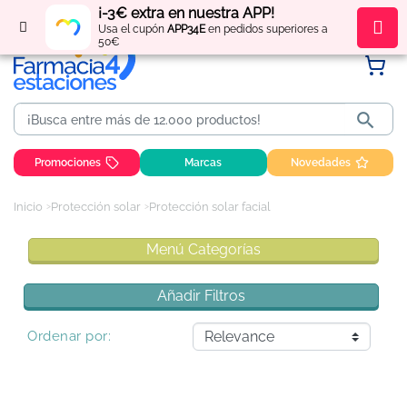
¡-3€ extra en nuestra APP!
Regístrate
y obtén
puntos
por tus compras
Usa el cupón
APP34E
en pedidos superiores a
50€

Promociones
Marcas
Novedades
Inicio
Protección solar
Protección solar facial
Menú Categorías
Añadir Filtros
Ordenar por: