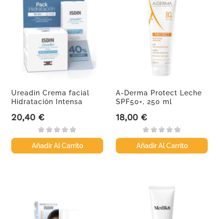
Ureadin Crema facial
A-Derma Protect Leche
Hidratación Intensa
SPF50+, 250 ml
SPF20,...
20,40 €
18,00 €
Precio
Precio
Añadir Al Carrito
Añadir Al Carrito