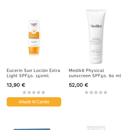
Eucerin Sun Loción Extra
Medik8 Physical
Light SPF50, 150ml.
sunscreen SPF50, 60 ml
13,90 €
52,00 €
Precio
Precio
Añadir Al Carrito