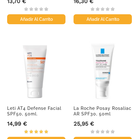
13,70 €
16,30 €
Precio
Precio
Añadir Al Carrito
Añadir Al Carrito
Leti AT4 Defense Facial
La Roche Posay Rosaliac
SPF50, 50ml.
AR SPF30, 50ml
14,99 €
25,95 €
Precio
Precio