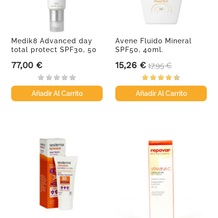
Medik8 Advanced day
Avene Fluido Mineral
total protect SPF30, 50
SPF50, 40ml.
ml
77,00 €
15,26 €
Precio
Precio
Precio base
17,95 €
Añadir Al Carrito
Añadir Al Carrito