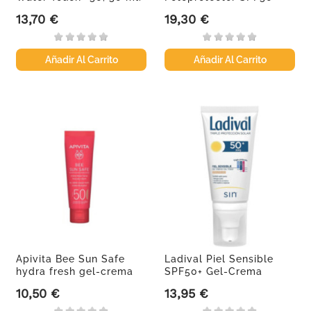
Tacto...
13,70 €
19,30 €
Precio
Precio
Añadir Al Carrito
Añadir Al Carrito
Apivita Bee Sun Safe
Ladival Piel Sensible
hydra fresh gel-crema
SPF50+ Gel-Crema
con...
Color,...
10,50 €
13,95 €
Precio
Precio