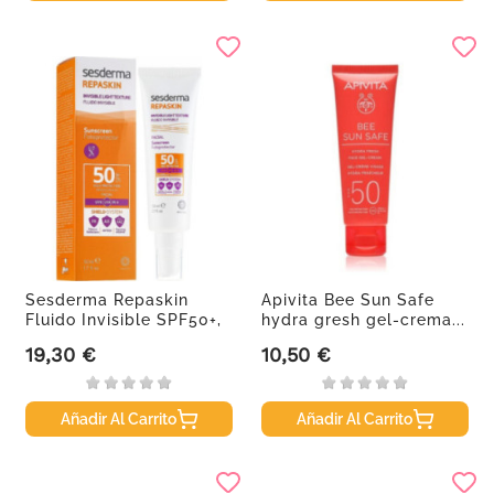
Sesderma Repaskin
Apivita Bee Sun Safe
Fluido Invisible SPF50+,
hydra gresh gel-crema...
50ml.
19,30 €
10,50 €
Precio
Precio
Añadir Al Carrito
Añadir Al Carrito