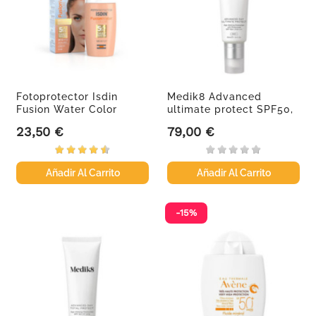
Fotoprotector Isdin
Medik8 Advanced
Fusion Water Color
ultimate protect SPF50,
Medio...
50 ml
23,50 €
79,00 €
Precio
Precio
Añadir Al Carrito
Añadir Al Carrito
-15%