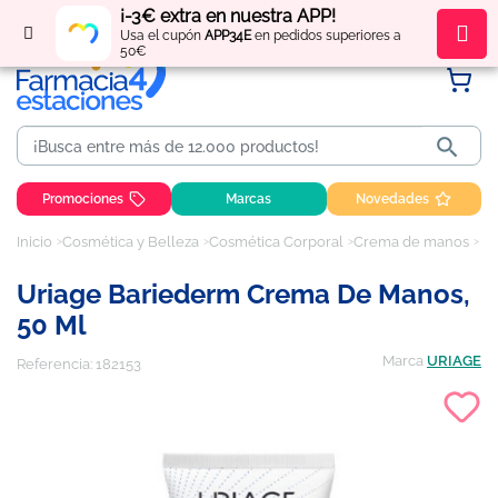
¡-3€ extra en nuestra APP!
Regístrate
y obtén
puntos
por tus compras
Usa el cupón
APP34E
en pedidos superiores a
50€

Promociones
Marcas
Novedades
Inicio
Cosmética y Belleza
Cosmética Corporal
Crema de manos
Ur
Uriage Bariederm Crema De Manos,
50 Ml
Marca
URIAGE
Referencia:
182153